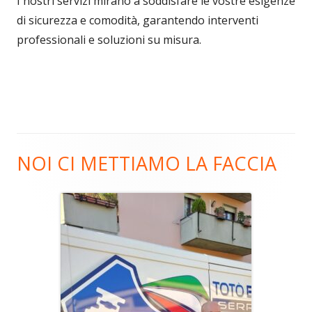
I nostri servizi mirano a soddisfare le vostre esigenze
di sicurezza e comodità, garantendo interventi
professionali e soluzioni su misura.
NOI CI METTIAMO LA FACCIA
Main
Sidebar