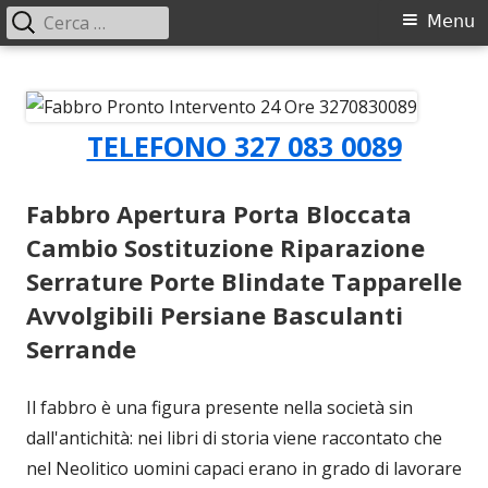
Ricerca
Primary
Menu
per:
Menu
Skip
Fabbro Pronto Intervento 24 Ore
Apertura Porta Bloccata Cambio Sostituzione Riparazione Serrature
to
Porte Blindate Tapparelle Avvolgibili Persiane Basculanti Serrande
3270830089
content
TELEFONO 327 083 0089
Fabbro Apertura Porta Bloccata
Cambio Sostituzione Riparazione
Serrature Porte Blindate Tapparelle
Avvolgibili Persiane Basculanti
Serrande
Il fabbro è una figura presente nella società sin
dall'antichità: nei libri di storia viene raccontato che
nel Neolitico uomini capaci erano in grado di lavorare